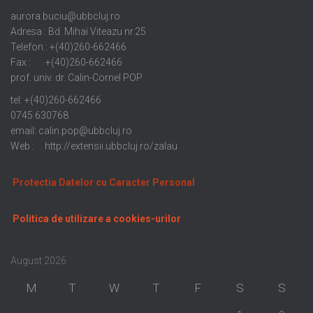
aurora.buciu@ubbcluj.ro
Adresa : Bd. Mihai Viteazu nr.25
Telefon : +(40)260-662466
Fax : +(40)260-662466
prof. univ. dr. Calin-Cornel POP
tel: +(40)260-662466
0745 630768
email: calin.pop@ubbcluj.ro
Web : http://extensii.ubbcluj.ro/zalau
Protectia Datelor cu Caracter Personal
Politica de utilizare a cookies-urilor
August 2026
M
T
W
T
F
S
S