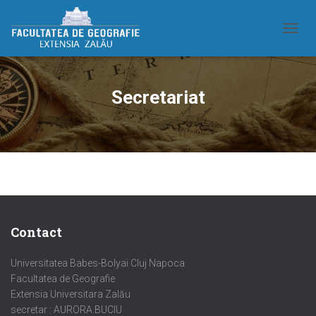
T
O
G
G
Secretariat
L
E
N
A
V
I
G
A
T
I
O
Contact
N
Universitatea Babes-Bolyai Cluj Napoca
Facultatea de Geografie
Extensia Universitara Zalău
secretar : AURORA.BUCIU